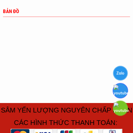
BẢN ĐỒ
Zalo
SÂM YẾN LƯỢNG NGUYÊN CHẤP NHẬN
CÁC HÌNH THỨC THANH TOÁN: