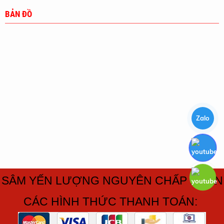
BẢN ĐỒ
Zalo
SÂM YẾN LƯỢNG NGUYÊN CHẤP NHẬN
CÁC HÌNH THỨC THANH TOÁN: