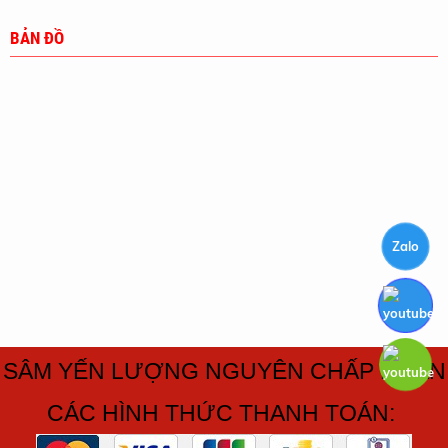
BẢN ĐỒ
Zalo
SÂM YẾN LƯỢNG NGUYÊN CHẤP NHẬN
CÁC HÌNH THỨC THANH TOÁN: