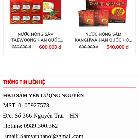
NƯỚC HỒNG SÂM
NƯỚC HỒNG SÂM
TAEWOONG HÀN QUỐC
KANGHWA HÀN QUỐC HỘP
HỘP 30 GÓI
30 GÓI
600.000 đ
540.000 đ
660.000 đ
600.000 đ
THÔNG TIN LIÊN HỆ
HKD SÂM YẾN LƯỢNG NGUYÊN
MST: 0105927578
Đ/c: Số 366 Nguyễn Trãi – HN
Hotline: 0989.300.362
Email:
Samyenhanoi@gmail.com